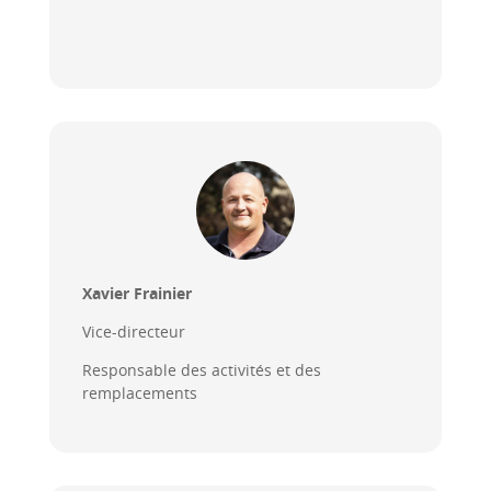
ㅤㅤㅤㅤㅤㅤㅤㅤ ㅤㅤㅤㅤㅤ
Xavier Frainier
Vice-directeur
Responsable des activités et des
remplacements