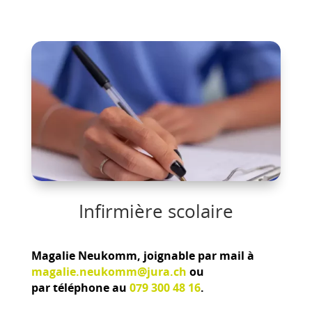
Infirmière scolaire
Magalie Neukomm, joignable par mail à
magalie.neukomm@jura.ch
ou
par téléphone au
079 300 48 16
.