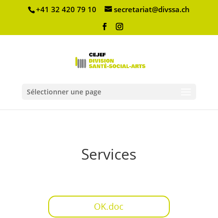
+41 32 420 79 10
secretariat@divssa.ch
Sélectionner une page
Services
OK.doc