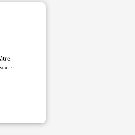
âtre
ants :