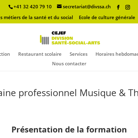
+41 32 420 79 10
secretariat@divssa.ch
s métiers de la santé et du social
Ecole de culture générale
ction
Restaurant scolaire
Services
Horaires hebdomad
Nous contacter
ine professionnel Musique & Th
Présentation de la formation